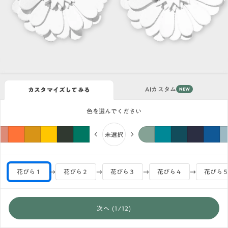
AIカスタム
カスタマイズしてみる
NEW
色を選んでください
未選択
花びら１
花びら２
花びら３
花びら４
花びら
次へ (
1
/
12
)